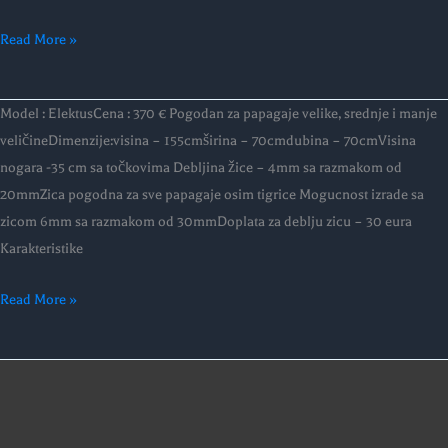
Read More »
Model:
Model : ElektusCena : 370 € Pogodan za papagaje velike, srednje i manje
ELECTUS
veličineDimenzije:visina – 155cmširina – 70cmdubina – 70cmVisina
nogara -35 cm sa točkovima Debljina žice – 4mm sa razmakom od
20mmZica pogodna za sve papagaje osim tigrice Mogucnost izrade sa
zicom 6mm sa razmakom od 30mmDoplata za deblju zicu – 30 eura
Karakteristike
Read More »