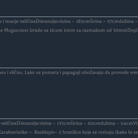
je i manje veličineDimenzije:visina – 185cmširina – 97cmdubina
ce Mogucnost izrade sa zicom 6mm sa razmakom od 30mmDoplata
asu i slično. Lako se pomera i papagaji obožavaju da provode vre
 veličineDimenzije:visina – 135cmširina – 60cmdubina – 64cmVi
eristike :– Rasklopiv– 2 hranilice koje se rotiraju (kako bi se 