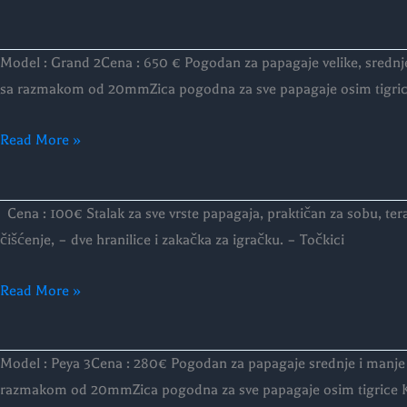
Model:
Model : Grand 2Cena : 650 € Pogodan za papagaje velike, sredn
GRAND
sa razmakom od 20mmZica pogodna za sve papagaje osim tigri
2
Read More »
Stalak
Cena : 100€ Stalak za sve vrste papagaja, praktičan za sobu, ter
za
čišćenje, – dve hranilice i zakačka za igračku. – Točkici
Papagaje
Read More »
Model : Peya 3Cena : 280€ Pogodan za papagaje srednje i manje
Model
razmakom od 20mmZica pogodna za sve papagaje osim tigrice Karakt