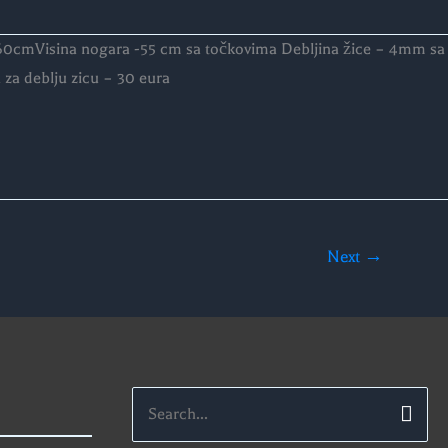
– 60cmVisina nogara -55 cm sa točkovima Debljina žice – 4mm sa
a deblju zicu – 30 eura
Next
→
Search
for: