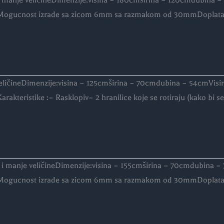
 i manje veličineDimenzije:visina – 180cmširina – 120cmdubina 
ogucnost izrade sa zicom 6mm sa razmakom od 30mmDoplata za 
eličineDimenzije:visina – 125cmširina – 70cmdubina – 54cmVisi
teristike :– Rasklopiv– 2 hranilice koje se rotiraju (kako bi s
e i manje veličineDimenzije:visina – 155cmširina – 70cmdubina 
ogucnost izrade sa zicom 6mm sa razmakom od 30mmDoplata za 