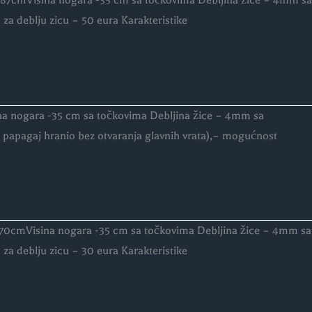
– 87cmVisina nogara -35 cm sa točkovima Debljina žice – 4mm sa
deblju zicu – 50 eura Karakteristike
na nogara -35 cm sa točkovima Debljina žice – 4mm sa
e papagaj hranio bez otvaranja glavnih vrata),– mogućnost
– 70cmVisina nogara -35 cm sa točkovima Debljina žice – 4mm sa
deblju zicu – 30 eura Karakteristike