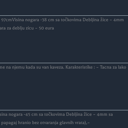
 – 97cmVisina nogara -38 cm sa točkovima Debljina žice – 4mm
 za deblju zicu – 50 eura
me na njemu kada su van kaveza. Karakteristike : – Tacna za lako
sina nogara -45 cm sa točkovima Debljina žice – 4mm sa
papagaj hranio bez otvaranja glavnih vrata),–