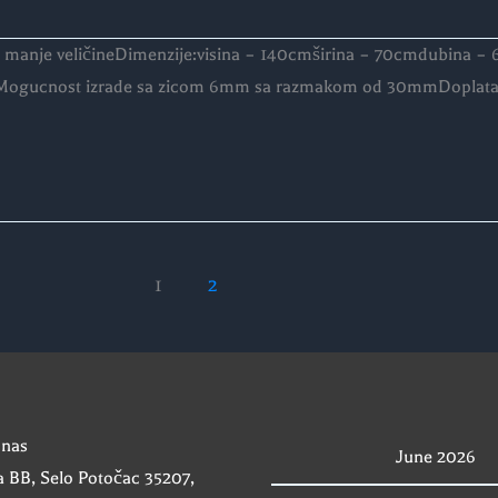
e i manje veličineDimenzije:visina – 140cmširina – 70cmdubina 
Mogucnost izrade sa zicom 6mm sa razmakom od 30mmDoplata z
1
2
 nas
June 2026
 BB, Selo Potočac 35207,