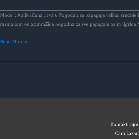
Model:
Model : Antik 1Cena : 170 € Pogodan za papagaje velike, srednj
ANTIK
razmakom od 20mmZica pogodna za sve papagaje osim tigrice 
1
Read More »
Kontaktirajte
Cara Lazara