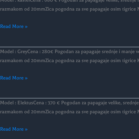
Model : kastelCena : 680 € Pogodan za papagaje velike, srednje
KASTEL
razmakom od 20mmZica pogodna za sve papagaje osim tigrice M
Read More »
Model:
Model : GreyCena : 280€ Pogodan za papagaje srednje i manje v
GREY
razmakom od 20mmZica pogodna za sve papagaje osim tigrice Karak
Read More »
Model:
Model : ElektusCena : 370 € Pogodan za papagaje velike, srednj
ELECTUS
razmakom od 20mmZica pogodna za sve papagaje osim tigrice M
Read More »