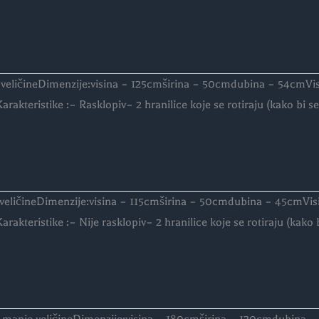
 veličineDimenzije:visina – 125cmširina – 50cmdubina – 54cmVi
eristike :– Rasklopiv– 2 hranilice koje se rotiraju (kako bi se 
 veličineDimenzije:visina – 115cmširina – 50cmdubina – 45cmVi
eristike :– Nije rasklopiv– 2 hranilice koje se rotiraju (kako b