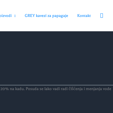
Searc
oizvodi
GREY kavezi za papagaje
Kontakt
20% na kadu. Posuda se lako vadi radi čišćenja i menjanja vode