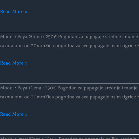
:
Read More »
PEYA
3
Model
Model : Peya 2Cena : 250€ Pogodan za papagaje srednje i manje
:
razmakom od 20mmZica pogodna za sve papagaje osim tigrice Karakt
PEYA
Read More »
2
Model
Model : Peya 1Cena : 230€ Pogodan za papagaje srednje i manje
:
razmakom od 20mmZica pogodna za sve papagaje osim tigrice Karakt
PEYA
Read More »
1
Model: