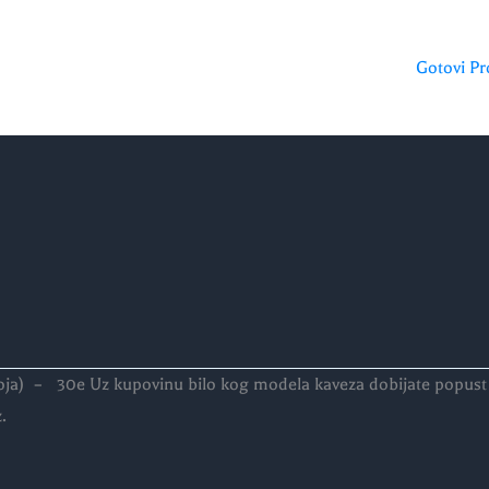
Gotovi Pr
oja) – 30e Uz kupovinu bilo kog modela kaveza dobijate popust 
.