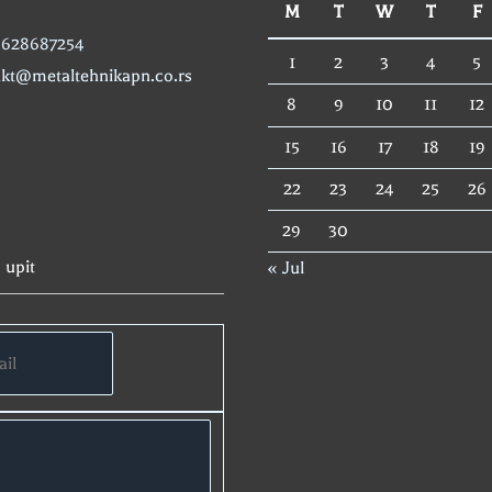
M
T
W
T
F
 0628687254
1
2
3
4
5
akt@metaltehnikapn.co.rs
8
9
10
11
12
15
16
17
18
19
22
23
24
25
26
29
30
 upit
« Jul